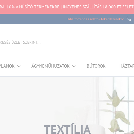
TRA -10% A HŰSÍTŐ TERMÉKEKRE | INGYENES SZÁLLÍTÁS 18 000 FT FELET
Hiba történt az adatok lekérdezésekor
PLANOK
ÁGYNEMŰHUZATOK
BÚTOROK
HÁZTA
TEXTÍLIA