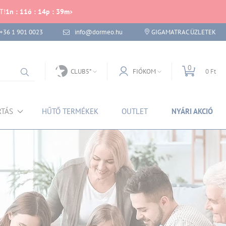
T!
1
n
:
11
ó
:
14
p
:
38
m
+36 1 901 0023
info@dormeo.hu
GIGAMATRAC ÜZLETEK
0
CLUB5*
FIÓKOM
0 Ft
RTÁS
HŰTŐ TERMÉKEK
OUTLET
NYÁRI AKCIÓ