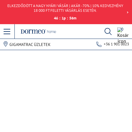
ELKEZDŐDÖTT A NAGY NYÁRI VÁSÁR | AKÁR -70% | 10% KEDVEZMÉNY
18 000 FT FELETTI VÁSÁRLÁS ESETÉN.
4
ó
:
1
p
:
56
m
0
+36 1 901 0023
GIGAMATRAC ÜZLETEK
Hiba történt az adatok lekérdezésekor