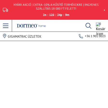
NYÁRI AKCIÓ | EXTRA -10% A HŰSÍTŐ TERMÉKEKRE | INGYENES
SZÁLLÍTÁS 18 000 FT FELETT!
2
n
:
12
ó
:
24
p
:
9
m
0
+36 1 901 0023
GIGAMATRAC ÜZLETEK
Hiba történt az adatok lekérdezésekor