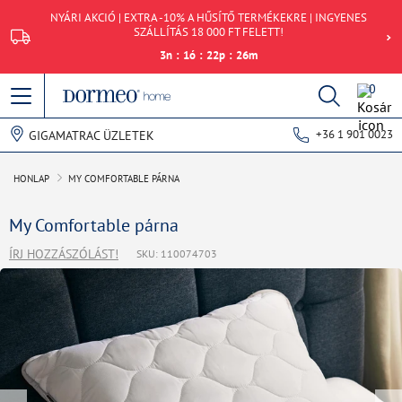
NYÁRI AKCIÓ | EXTRA -10% A HŰSÍTŐ TERMÉKEKRE | INGYENES
SZÁLLÍTÁS 18 000 FT FELETT!
3
n
:
1
ó
:
22
p
:
26
m
0
+36 1 901 0023
GIGAMATRAC ÜZLETEK
HONLAP
MY COMFORTABLE PÁRNA
My Comfortable párna
ÍRJ HOZZÁSZÓLÁST!
SKU: 110074703