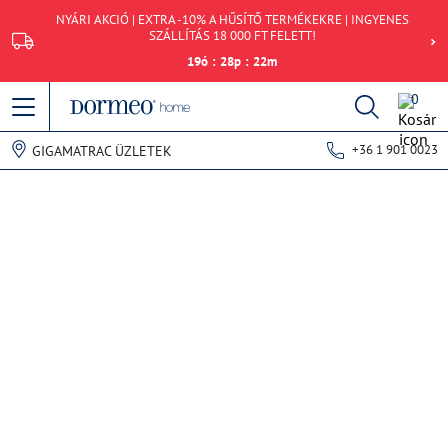
NYÁRI AKCIÓ | EXTRA -10% A HŰSÍTŐ TERMÉKEKRE | INGYENES
SZÁLLÍTÁS 18 000 FT FELETT!
19
ó
:
28
p
:
22
m
0
+36 1 901 0023
GIGAMATRAC ÜZLETEK
Hiba történt az adatok lekérdezésekor