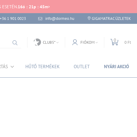
S ESETÉN.
16
ó
:
21
p
:
45
m
+36 1 901 0023
info@dormeo.hu
GIGAMATRAC ÜZLETEK
0
CLUB5*
FIÓKOM
0 Ft
RTÁS
HŰTŐ TERMÉKEK
OUTLET
NYÁRI AKCIÓ