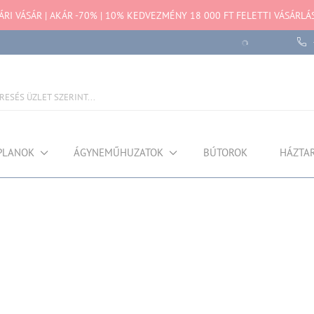
RI VÁSÁR | AKÁR -70% | 10% KEDVEZMÉNY 18 000 FT FELETTI VÁSÁRLÁ
PLANOK
ÁGYNEMŰHUZATOK
BÚTOROK
HÁZTA