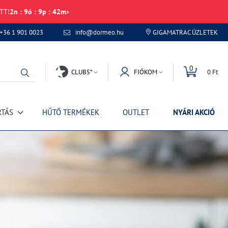
TT!
2
n
:
9
ó
:
9
p
:
42
m
+36 1 901 0023
info@dormeo.hu
GIGAMATRAC ÜZLETEK
0
CLUB5*
FIÓKOM
0 Ft
RTÁS
HŰTŐ TERMÉKEK
OUTLET
NYÁRI AKCIÓ