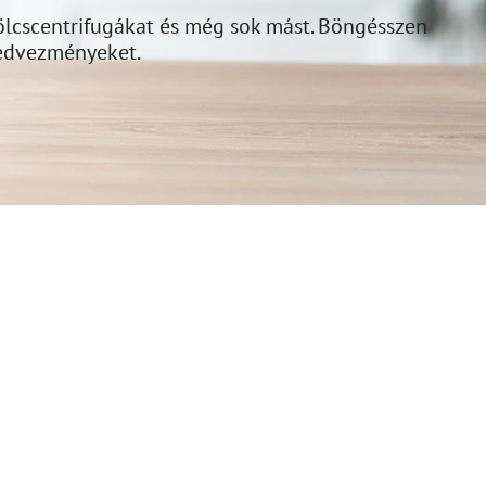
ölcscentrifugákat és még sok mást. Böngésszen
kedvezményeket.