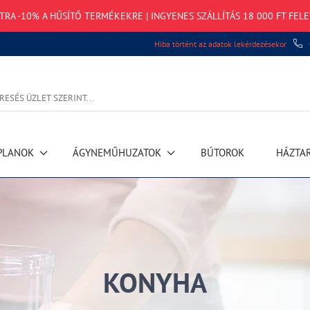
XTRA -10% A HŰSÍTŐ TERMÉKEKRE | INGYENES SZÁLLÍTÁS 18 000 FT FELE
Hiba történt az adatok lekérdezésekor
PLANOK
ÁGYNEMŰHUZATOK
BÚTOROK
HÁZTA
KONYHA