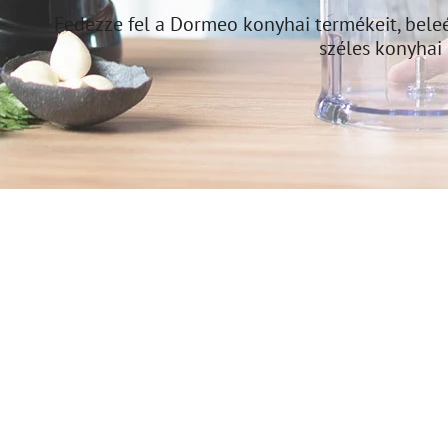
Fedezze fel a Dormeo konyhai termékeit, bele
széles konyhai