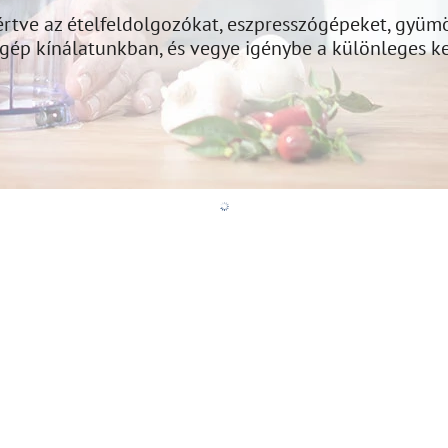
értve az ételfeldolgozókat, eszpresszógépeket, gyüm
 gép kínálatunkban, és vegye igénybe a különleges 