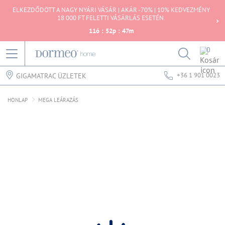
ELKEZDŐDÖTT A NAGY NYÁRI VÁSÁR | AKÁR -70% | 10% KEDVEZMÉNY
18 000 FT FELETTI VÁSÁRLÁS ESETÉN.
11
ó
:
52
p
:
47
m
0
+36 1 901 0023
GIGAMATRAC ÜZLETEK
HONLAP
MEGA LEÁRAZÁS